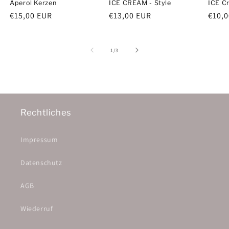
Aperol Kerzen
ICE CREAM - Style
ICE C
Normaler
€15,00 EUR
Normaler
€13,00 EUR
Norm
€10,
Preis
Preis
Preis
von
1
/
3
Rechtliches
Impressum
Datenschutz
AGB
Wiederruf